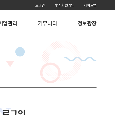
로그인
기업 회원가입
사이트맵
기업관리
커뮤니티
정보광장
장실습학기제
국내현장실습
현장실습생모집
용어구분
해외현장실습
ISSUE
지원비 산출기준)
비학점인정과정
현장실습 우수사례
실습 신청관리
매뉴얼
실습 진행관리
양식 및 서식
로그인