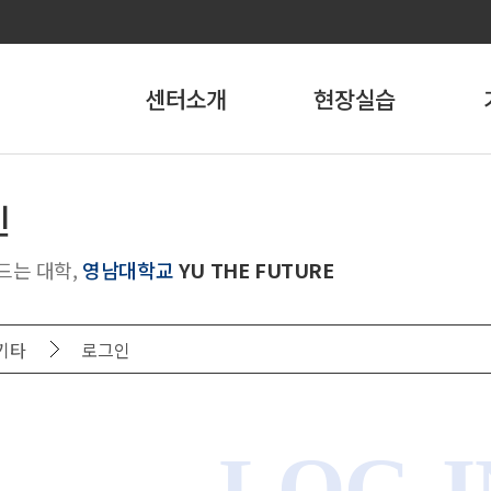
센터소개
현장실습
센터소개
국내현장실습
현
인
YU-FITS
해외현장실습
(실습
드는 대학,
영남대학교
YU THE FUTURE
조직도 및 연락처
현장
찾아오시는길
현장
기타
로그인