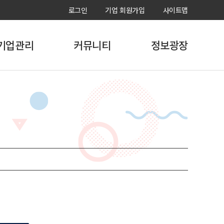
로그인
기업 회원가입
사이트맵
기업관리
커뮤니티
정보광장
장실습학기제
국내현장실습
현장실습생모집
용어구분
해외현장실습
ISSUE
지원비 산출기준)
비학점인정과정
현장실습 우수사례
실습 신청관리
매뉴얼
실습 진행관리
양식 및 서식