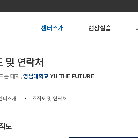
센터소개
현장실습
센터소개
국내현장실습
현
 및 연락처
YU-FITS
해외현장실습
(실습
드는 대학,
영남대학교
YU THE FUTURE
조직도 및 연락처
현장
찾아오시는길
현장
센터소개
조직도 및 연락처
직도